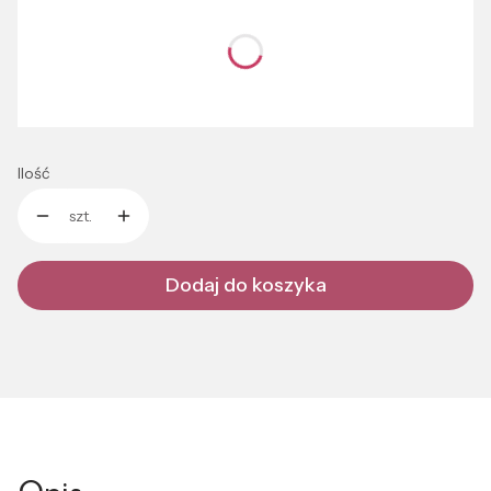
Poszczególne warianty mogą różnić się ceną
*
Długopis metalowy Como
Pokaż wszystkie kolory
Ilość
szt.
Dodaj do koszyka