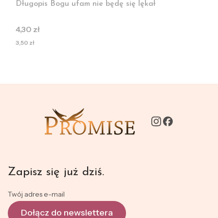
Długopis Bogu ufam nie będę się lękał
Cena
4,30 zł
Cena
3,50 zł
Zapisz się już dziś.
Twój adres e-mail
Dołącz do newslettera