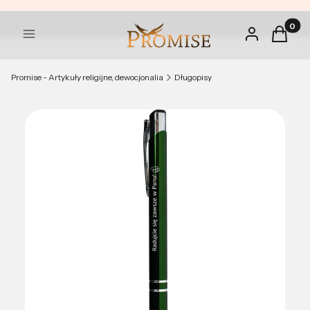
Produkt
Zaloguj się
Koszyk
Menu
Promise - Artykuły religijne, dewocjonalia
Długopisy