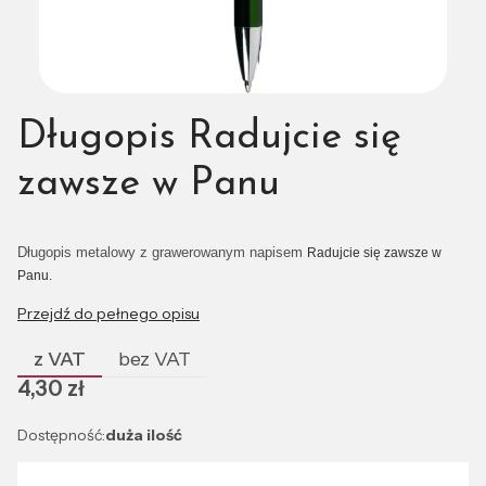
Długopis Radujcie się
zawsze w Panu
Długopis metalowy z grawerowanym napisem
Radujcie się zawsze w
Panu.
Przejdź do pełnego opisu
z VAT
bez VAT
Cena
4,30 zł
Dostępność:
duża ilość
Wybierz wariant produktu: