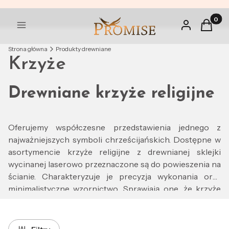
Produkt
Zaloguj się
Koszyk
Menu
Strona główna
Produkty drewniane
Krzyże
Drewniane krzyże religijne
Oferujemy współczesne przedstawienia jednego z
najważniejszych symboli chrześcijańskich. Dostępne w
asortymencie krzyże religijne z drewnianej sklejki
wycinanej laserowo przeznaczone są do powieszenia na
ścianie. Charakteryzuje je precyzja wykonania oraz
minimalistyczne wzornictwo. Sprawiają one, że krzyże
religijne prezentują się elegancko i ponadczasowo.
Prosty design pozbawiony zbędnych ozdobników nie
przyćmiewa religijnego przekazu. Jednocześnie,