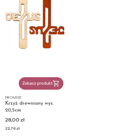
Zobacz produkt
PRODUCENT
PROMISE
Krzyż drewniany wys.
20,5cm
Cena
28,00 zł
Cena
22,76 zł