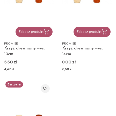
jej szczegółami.
Zobacz produkt
Zobacz produkt
PRODUCENT
PRODUCENT
PROMISE
PROMISE
Krzyż drewniany wys.
Krzyż drewniany wys.
10cm
14cm
Cena
Cena
5,50 zł
8,00 zł
Cena
Cena
4,47 zł
6,50 zł
Bestseller