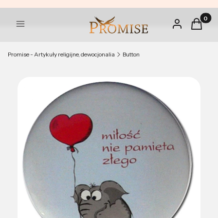
Produkt
Zaloguj się
Koszyk
Menu
Promise - Artykuły religijne, dewocjonalia
Button