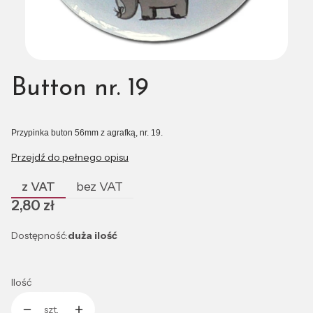
Button nr. 19
Przypinka buton 56mm z agrafką, nr. 19.
Przejdź do pełnego opisu
z VAT
bez VAT
Cena
2,80 zł
Dostępność:
duża ilość
Ilość
szt.