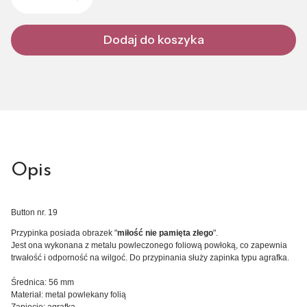
Dodaj do koszyka
Opis
Button nr. 19
Przypinka posiada obrazek "
miłość nie pamięta złego
".
Jest ona wykonana z metalu powleczonego foliową powłoką, co zapewnia
trwałość i odporność na wilgoć. Do przypinania służy zapinka typu agrafka.
Średnica: 56 mm
Materiał: metal powlekany folią
Zapięcie: agrafka