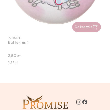
Do koszyka
PRODUCENT
PROMISE
Button nr. 1
Cena
2,80 zł
Cena
2,28 zł