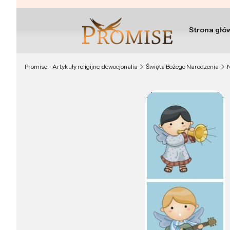
Strona głó
Promise - Artykuły religijne, dewocjonalia
Święta Bożego Narodzenia
N