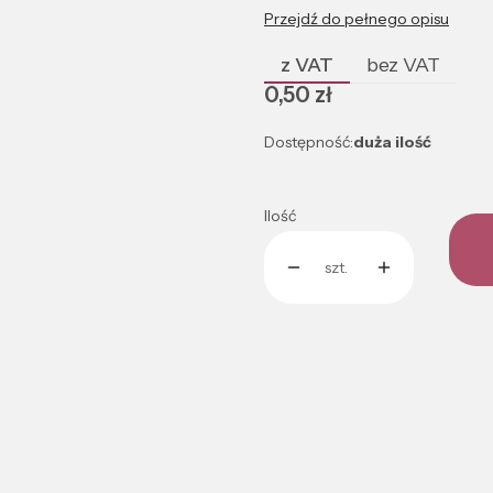
Przejdź do pełnego opisu
z VAT
bez VAT
Cena
0,50 zł
Dostępność:
duża ilość
Ilość
szt.