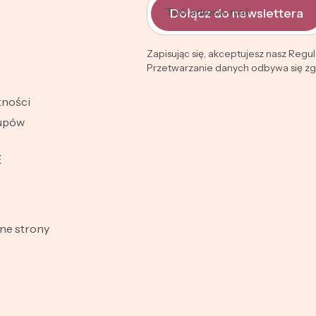
Dołącz do newslettera
Twój adres e-mail
Zapisując się, akceptujesz nasz Regu
Przetwarzanie danych odbywa się zgo
tności
kupów
E
e strony