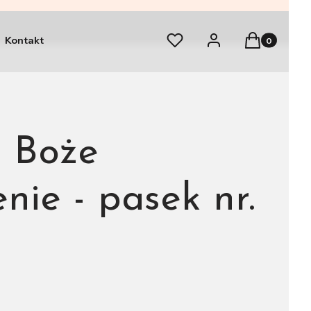
Produkty w k
Ulubione
Zaloguj się
Koszyk
Kontakt
i Boże
nie - pasek nr.