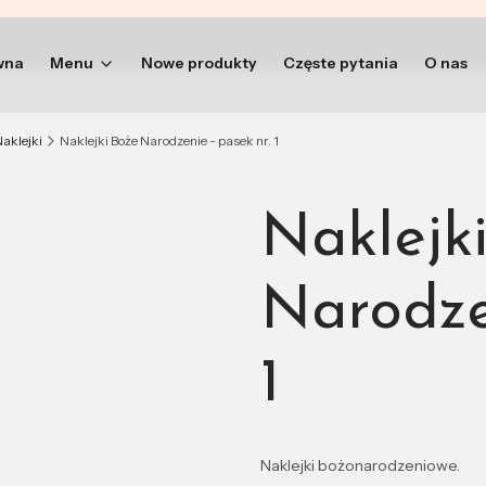
wna
Menu
Nowe produkty
Częste pytania
O nas
aklejki
Naklejki Boże Narodzenie - pasek nr. 1
Naklejk
Narodze
1
Naklejki bożonarodzeniowe.