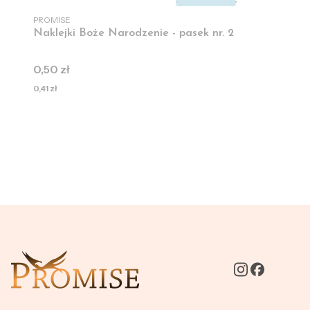
PRODUCENT
PROMISE
Naklejki Boże Narodzenie - pasek nr. 2
Cena
0,50 zł
Cena
0,41 zł