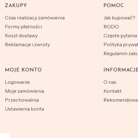
ZAKUPY
POMOC
Linki w stopce
Czas realizacji zamówienia
Jak kupować?
Formy płatności
RODO
Koszt dostawy
Częste pytania
Reklamacje i zwroty
Polityka prywa
Regulamin za
MOJE KONTO
INFORMACJ
Logowanie
O nas
Moje zamówienia
Kontakt
Przechowalnia
Rekomendowan
Ustawienia konta